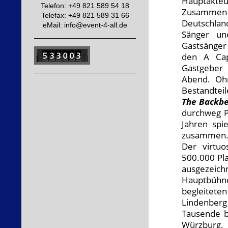
Hauptakteu
Telefon: +49 821 589 54 18
Zusammen-
Telefax: +49 821 589 31 66
Deutschla
eMail: info@event-4-all.de
Sänger u
Gastsänger
den A Cap
Gastgeber
Abend.
Oh
Bestandteil
The Backbe
durchweg P
Jahren spi
zusammen
Der virtu
500.000 P
ausgezeic
Hauptbühn
begleitete
Lindenberg
Tausende b
Würzburg,