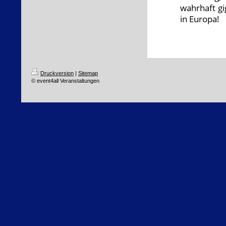
wahrhaft gi
in Europa!
Druckversion
|
Sitemap
© event4all Veranstaltungen