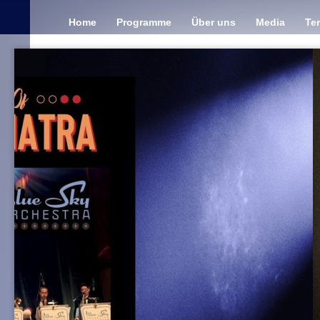
Home
Programme
Über uns
Media
Te