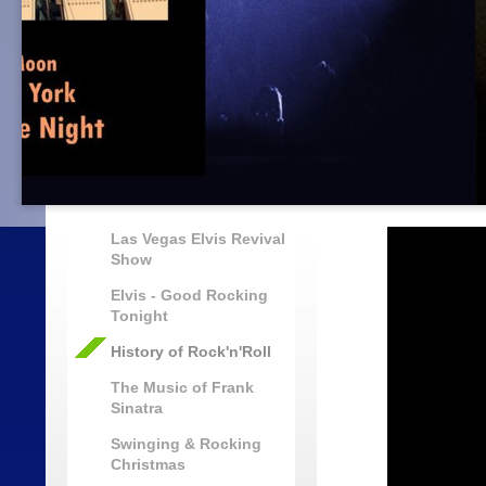
Las Vegas Elvis Revival
Show
Elvis - Good Rocking
Tonight
History of Rock'n'Roll
The Music of Frank
Sinatra
Swinging & Rocking
Christmas