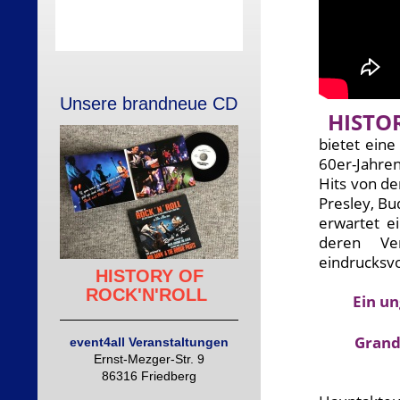
Unsere brandneue CD
HISTO
bietet eine
60er-Jahre
Hits von de
Presley, Bu
erwartet ei
deren Ver
eindrucksvo
HISTORY OF
ROCK'N'ROLL
Ein un
Grand
event4all Veranstaltungen
Ernst-Mezger-Str. 9
86316 Friedberg